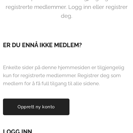
registrerte medlemmer. Logg inn eller registrer
deg.
ER DU ENNÅ IKKE MEDLEM?
Enkelte sider på denne hjemmesiden er tilgjengelig
kun for registrerte medlemmer. Registrer deg som
medlem for å få full tilgang til alle sidene.
Opprett ny konto
LOGG INN