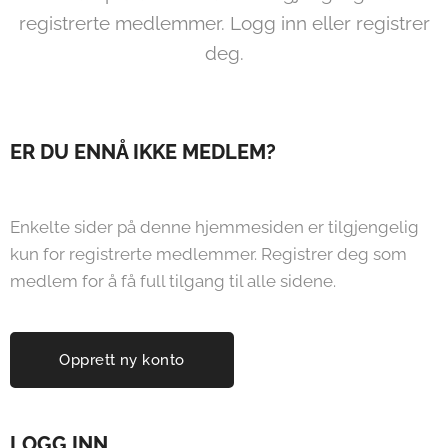
registrerte medlemmer. Logg inn eller registrer
deg.
ER DU ENNÅ IKKE MEDLEM?
Enkelte sider på denne hjemmesiden er tilgjengelig
kun for registrerte medlemmer. Registrer deg som
medlem for å få full tilgang til alle sidene.
Opprett ny konto
LOGG INN