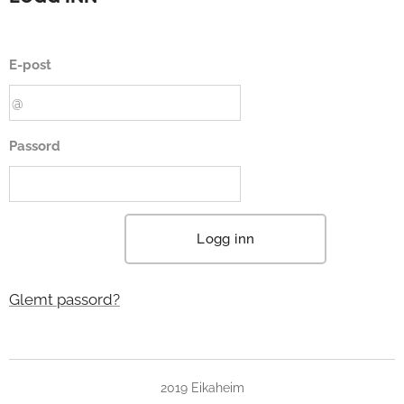
E-post
Passord
Logg inn
Glemt passord?
2019 Eikaheim